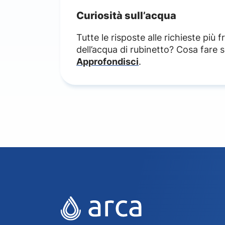
Curiosità sull’acqua
Novellara
Tutte le risposte alle richieste più
Poviglio
dell’acqua di rubinetto? Cosa fare 
Approfondisci
.
Quattro Castella
Ramiseto
Reggio Emilia
Reggiolo
Rio Saliceto
Rolo
Rubiera
San Martino In Rio