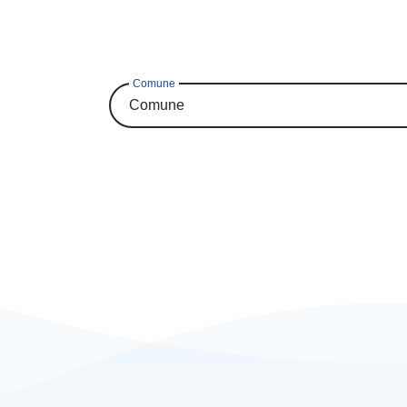
Comune
Comune
Albinea
Bagnolo In Piano
Baiso
Bibbiano
Boretto
Brescello