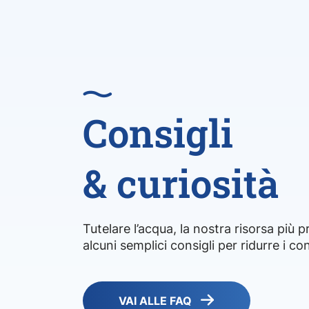
Busana
Cadelbosco Di Sopra
Campagnola Emilia
Campegine
Consigli
Canossa
Carpineti
& curiosità
Casalgrande
Casina
Tutelare l’acqua, la nostra risorsa più 
alcuni semplici consigli per ridurre i co
Castellarano
Castelnovo Di Sotto
VAI ALLE FAQ