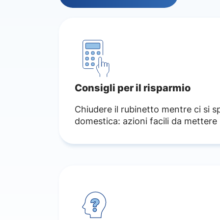
Castelnovo Ne' Monti
Cavriago
Collagna
Correggio
Consigli per il risparmio
Fabbrico
Chiudere il rubinetto mentre ci si s
Gattatico
domestica: azioni facili da mettere
Gualtieri
Guastalla
Ligonchio
Luzzara
Montecchio Emilia